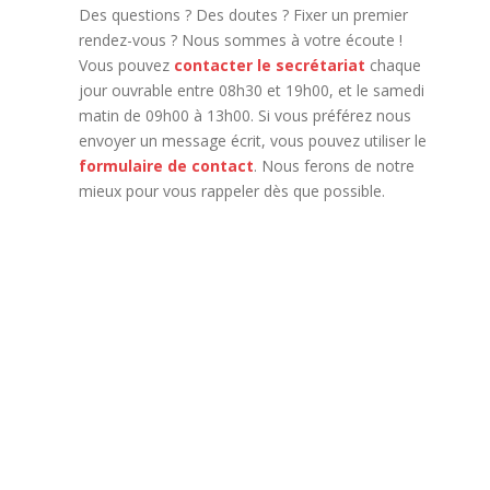
Des questions ? Des doutes ? Fixer un premier
rendez-vous ? Nous sommes à votre écoute !
Vous pouvez
contacter le secrétariat
chaque
jour ouvrable entre 08h30 et 19h00, et le samedi
matin de 09h00 à 13h00. Si vous préférez nous
envoyer un message écrit, vous pouvez utiliser le
formulaire de contact
. Nous ferons de notre
mieux pour vous rappeler dès que possible.
Réseau de la thérapie Reiki : Sophrologie,
relaxation et psychothérapie intégrative, thérapie
énergétique et reiki, Gestalt thérapie et relaxation,
soins reiki,Soi Reiki, Harmonisation et thérapie
reiki, REMAP, TAT
Thérapeute Reiki Silly –
Soignies
Soin Reiki Silly – Soignies, Soin Reiki à Wavre, Les
praticiens en reiki à Wavre, praticien reiki,
praticien reiki Silly – Soignies