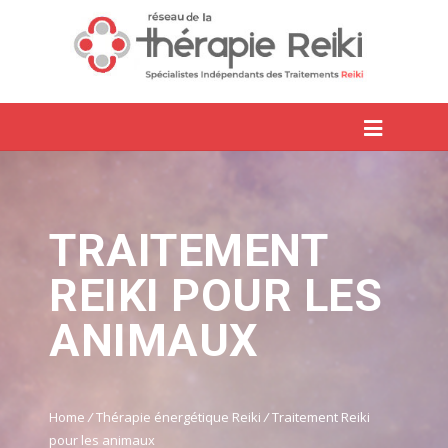
TRAITEMENT
REIKI POUR LES
ANIMAUX
Home
/
Thérapie énergétique Reiki
/
Traitement Reiki
pour les animaux