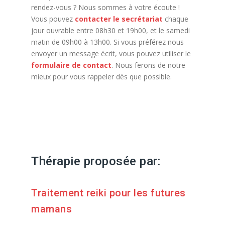
rendez-vous ? Nous sommes à votre écoute !
Vous pouvez
contacter le secrétariat
chaque
jour ouvrable entre 08h30 et 19h00, et le samedi
matin de 09h00 à 13h00. Si vous préférez nous
envoyer un message écrit, vous pouvez utiliser le
formulaire de contact
. Nous ferons de notre
mieux pour vous rappeler dès que possible.
Réseau de la thérapie Reiki : Sophrologie,
relaxation et psychothérapie intégrative, thérapie
énergétique et reiki, Gestalt thérapie et relaxation,
soins reiki,Soi Reiki, Harmonisation et thérapie
reiki, REMAP, TAT
Thérapie proposée par:
Traitement reiki pour les futures
mamans